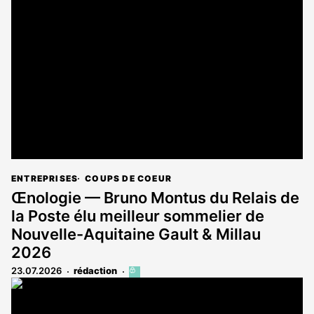
est
réservé
aux
abonnés
ENTREPRISES
COUPS DE COEUR
Œnologie — Bruno Montus du Relais de
la Poste élu meilleur sommelier de
Nouvelle-Aquitaine Gault & Millau
2026
23.07.2026
rédaction
Cet
article
est
réservé