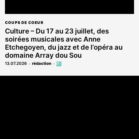
COUPS DE COEUR
Culture – Du 17 au 23 juillet, des
soirées musicales avec Anne
Etchegoyen, du jazz et de l’opéra au
domaine Array dou Sou
13.07.2026
rédaction
Cet
article
est
Coordonnées
réservé
aux
Les Annonces Landaises - COMPO ECHOS
abonnés
108 rue Fondaudège
33000 Bordeaux
05 58 45 03 03