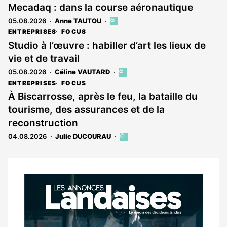
Mecadaq : dans la course aéronautique
05.08.2026
Anne TAUTOU
Cet
article
ENTREPRISES
FOCUS
est
Studio à l’œuvre : habiller d’art les lieux de
réservé
vie et de travail
aux
abonnés
05.08.2026
Céline VAUTARD
Cet
article
ENTREPRISES
FOCUS
est
À Biscarrosse, après le feu, la bataille du
réservé
tourisme, des assurances et de la
aux
abonnés
reconstruction
04.08.2026
Julie DUCOURAU
Cet
article
est
réservé
aux
Notre
abonnés
dernier
magazine