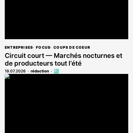
ENTREPRISES
FOCUS
COUPS DE COEUR
Circuit court — Marchés nocturnes et
de producteurs tout l’été
19.07.2026
rédaction
Cet
article
est
réservé
aux
abonnés