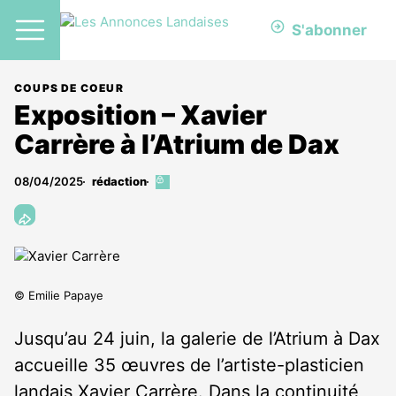
S'abonner
COUPS DE COEUR
Exposition – Xavier
Carrère à l’Atrium de Dax
08/04/2025
rédaction
Cet
article
est
réservé
aux
abonnés
© Emilie Papaye
Jusqu’au 24 juin, la galerie de l’Atrium à Dax
accueille 35 œuvres de l’artiste-plasticien
landais Xavier Carrère. Dans la continuité