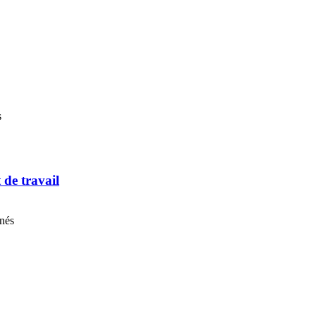
s
t de travail
nnés