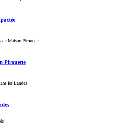
mpactée
n Pirouette
ndes
nés