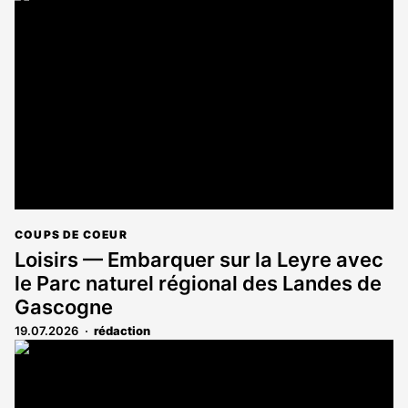
est
réservé
aux
abonnés
COUPS DE COEUR
Loisirs — Embarquer sur la Leyre avec
le Parc naturel régional des Landes de
Gascogne
19.07.2026
rédaction