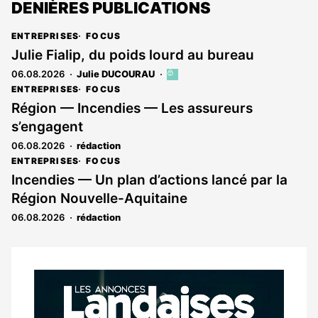
DENIÈRES PUBLICATIONS
ENTREPRISES
FOCUS
Julie Fialip, du poids lourd au bureau
06.08.2026
Julie DUCOURAU
Cet
article
ENTREPRISES
FOCUS
est
Région — Incendies — Les assureurs
réservé
s’engagent
aux
abonnés
06.08.2026
rédaction
ENTREPRISES
FOCUS
Incendies — Un plan d’actions lancé par la
Région Nouvelle-Aquitaine
06.08.2026
rédaction
Notre
dernier