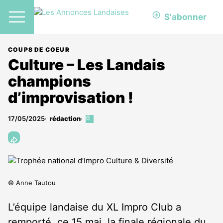
S'abonner
COUPS DE COEUR
Culture – Les Landais
champions
d’improvisation !
17/05/2025
rédaction
Cet
article
est
réservé
aux
abonnés
© Anne Tautou
L’équipe landaise du XL Impro Club a
remporté, ce 15 mai, la finale régionale du