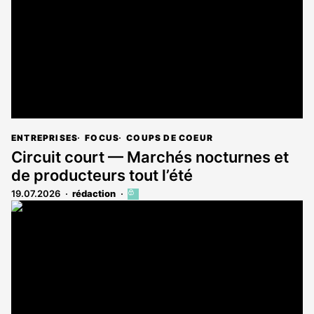
ENTREPRISES
FOCUS
COUPS DE COEUR
Circuit court — Marchés nocturnes et
de producteurs tout l’été
19.07.2026
rédaction
Cet
article
est
réservé
aux
abonnés