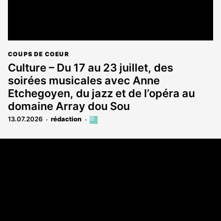
COUPS DE COEUR
Culture – Du 17 au 23 juillet, des
soirées musicales avec Anne
Etchegoyen, du jazz et de l’opéra au
domaine Array dou Sou
13.07.2026
rédaction
Cet
article
est
Coordonnées
réservé
aux
Les Annonces Landaises - COMPO ECHOS
abonnés
108 rue Fondaudège
33000 Bordeaux
05 58 45 03 03