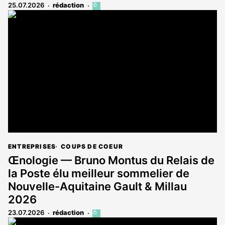
25.07.2026
rédaction
Cet
article
est
réservé
aux
abonnés
ENTREPRISES
COUPS DE COEUR
Œnologie — Bruno Montus du Relais de
la Poste élu meilleur sommelier de
Nouvelle-Aquitaine Gault & Millau
2026
23.07.2026
rédaction
Cet
article