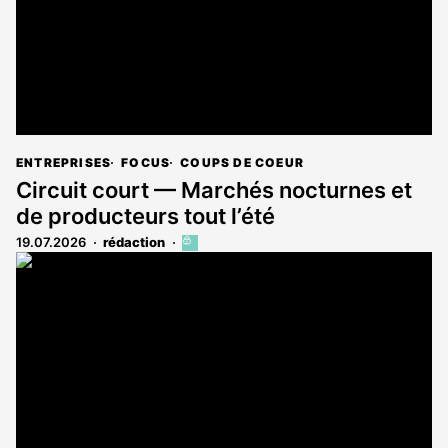
ENTREPRISES
FOCUS
COUPS DE COEUR
Circuit court — Marchés nocturnes et
de producteurs tout l’été
19.07.2026
rédaction
Cet
article
est
réservé
aux
abonnés