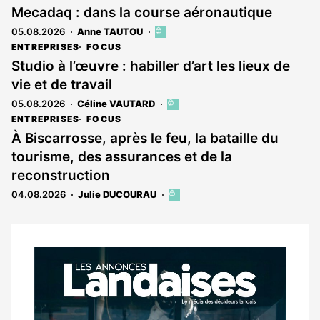
Mecadaq : dans la course aéronautique
05.08.2026
Anne TAUTOU
Cet
article
ENTREPRISES
FOCUS
est
Studio à l’œuvre : habiller d’art les lieux de
réservé
vie et de travail
aux
abonnés
05.08.2026
Céline VAUTARD
Cet
article
ENTREPRISES
FOCUS
est
À Biscarrosse, après le feu, la bataille du
réservé
tourisme, des assurances et de la
aux
abonnés
reconstruction
04.08.2026
Julie DUCOURAU
Cet
article
est
réservé
aux
Notre
abonnés
dernier
magazine