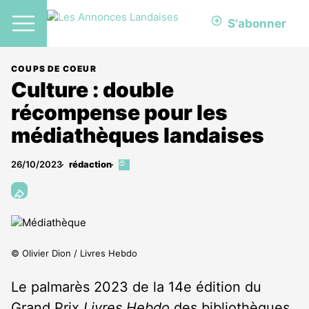
S'abonner
COUPS DE COEUR
Culture : double
récompense pour les
médiathèques landaises
26/10/2023
rédaction
Cet
article
est
réservé
aux
abonnés
© Olivier Dion / Livres Hebdo
Le palmarès 2023 de la 14e édition du
Grand Prix
Livres Hebdo
des bibliothèques