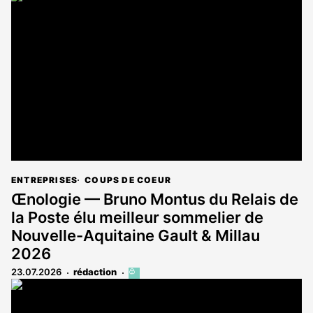
est
réservé
aux
abonnés
ENTREPRISES
COUPS DE COEUR
Œnologie — Bruno Montus du Relais de
la Poste élu meilleur sommelier de
Nouvelle-Aquitaine Gault & Millau
2026
23.07.2026
rédaction
Cet
article
est
réservé