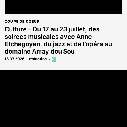
COUPS DE COEUR
Culture – Du 17 au 23 juillet, des
soirées musicales avec Anne
Etchegoyen, du jazz et de l’opéra au
domaine Array dou Sou
13.07.2026
rédaction
Cet
article
est
Coordonnées
réservé
aux
Les Annonces Landaises - COMPO ECHOS
abonnés
108 rue Fondaudège
33000 Bordeaux
05 58 45 03 03