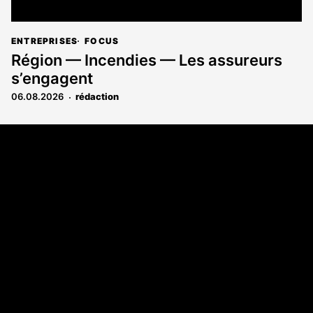
ENTREPRISES
FOCUS
Région — Incendies — Les assureurs
s’engagent
06.08.2026
rédaction
Coordonnées
Les Annonces Landaises - COMPO ECHOS
108 rue Fondaudège
33000 Bordeaux
05 58 45 03 03
A propos