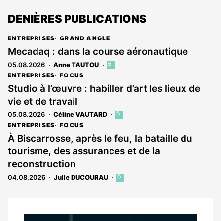
DENIÈRES PUBLICATIONS
ENTREPRISES
GRAND ANGLE
Mecadaq : dans la course aéronautique
05.08.2026
Anne TAUTOU
Cet
article
ENTREPRISES
FOCUS
est
Studio à l’œuvre : habiller d’art les lieux de
réservé
vie et de travail
aux
abonnés
05.08.2026
Céline VAUTARD
Cet
article
ENTREPRISES
FOCUS
est
À Biscarrosse, après le feu, la bataille du
réservé
tourisme, des assurances et de la
aux
abonnés
reconstruction
04.08.2026
Julie DUCOURAU
Cet
article
est
réservé
aux
Notre