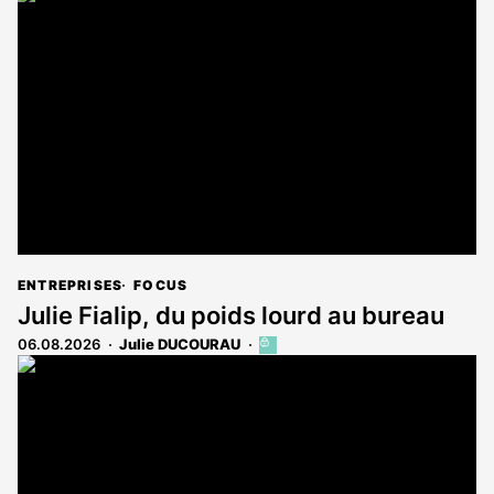
est
réservé
aux
abonnés
ENTREPRISES
FOCUS
Julie Fialip, du poids lourd au bureau
06.08.2026
Julie DUCOURAU
Cet
article
est
réservé
aux
abonnés