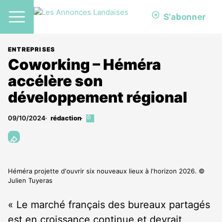
S'abonner
ENTREPRISES
Coworking – Héméra
accélère son
développement régional
09/10/2024
rédaction
Cet
article
est
réservé
aux
abonnés
Héméra projette d'ouvrir six nouveaux lieux à l'horizon 2026. ©
Julien Tuyeras
« Le marché français des bureaux partagés
est en croissance continue et devrait