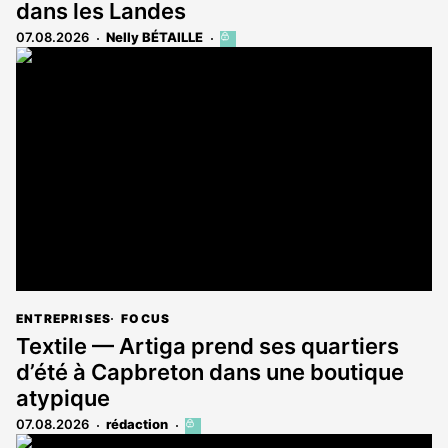
dans les Landes
07.08.2026
Nelly BÉTAILLE
Cet
article
est
réservé
aux
abonnés
ENTREPRISES
FOCUS
Textile — Artiga prend ses quartiers
d’été à Capbreton dans une boutique
atypique
07.08.2026
rédaction
Cet
article