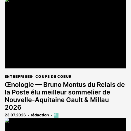
article
est
réservé
aux
abonnés
ENTREPRISES
COUPS DE COEUR
Œnologie — Bruno Montus du Relais de
la Poste élu meilleur sommelier de
Nouvelle-Aquitaine Gault & Millau
2026
23.07.2026
rédaction
Cet
article
est