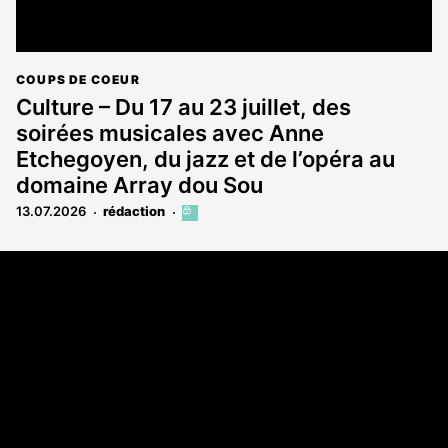
COUPS DE COEUR
Culture – Du 17 au 23 juillet, des
soirées musicales avec Anne
Etchegoyen, du jazz et de l’opéra au
domaine Array dou Sou
13.07.2026
rédaction
Cet
article
est
Coordonnées
réservé
aux
Les Annonces Landaises - COMPO ECHOS
abonnés
108 rue Fondaudège
33000 Bordeaux
05 58 45 03 03