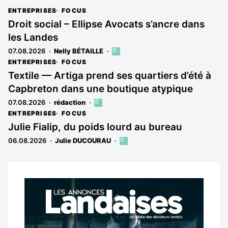
ENTREPRISES
FOCUS
Droit social – Ellipse Avocats s’ancre dans
les Landes
07.08.2026
Nelly BÉTAILLE
Cet
article
ENTREPRISES
FOCUS
est
Textile — Artiga prend ses quartiers d’été à
réservé
Capbreton dans une boutique atypique
aux
abonnés
07.08.2026
rédaction
Cet
article
ENTREPRISES
FOCUS
est
Julie Fialip, du poids lourd au bureau
réservé
06.08.2026
Julie DUCOURAU
Cet
aux
article
abonnés
est
réservé
aux
Notre
abonnés
dernier
magazine