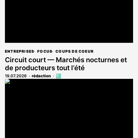
ENTREPRISES
FOCUS
COUPS DE COEUR
Circuit court — Marchés nocturnes et
de producteurs tout l’été
19.07.2026
rédaction
Cet
article
est
réservé
aux
abonnés