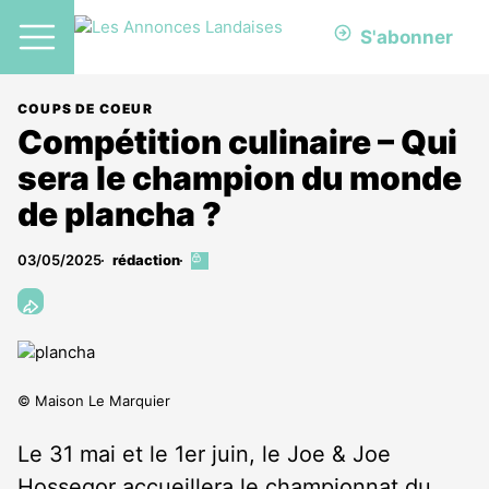
S'abonner
COUPS DE COEUR
Compétition culinaire – Qui
sera le champion du monde
de plancha ?
03/05/2025
rédaction
Cet
article
est
réservé
aux
abonnés
© Maison Le Marquier
Le 31 mai et le 1
er
juin, le Joe & Joe
Hossegor accueillera le championnat du