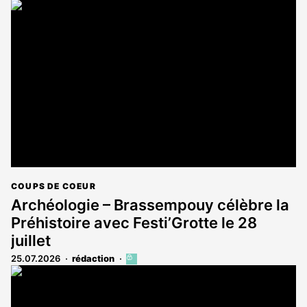
COUPS DE COEUR
Archéologie – Brassempouy célèbre la
Préhistoire avec Festi’Grotte le 28
juillet
25.07.2026
rédaction
Cet
article
est
réservé