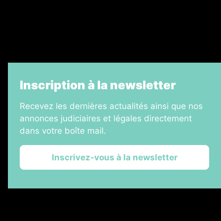
7 Jours
Informateur Judiciaire
La Vie Economique
Inscription à la newsletter
Recevez les dernières actualités ainsi que nos
annonces judiciaires et légales directement
dans votre boîte mail.
Inscrivez-vous à la newsletter
2026 © Les Annonces Landaises
Plan du site
Mentions légales