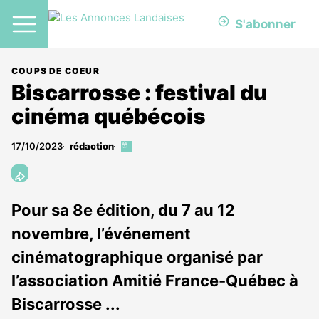
S'abonner
COUPS DE COEUR
Biscarrosse : festival du
cinéma québécois
17/10/2023
rédaction
Cet
article
est
réservé
aux
Pour sa 8e édition, du 7 au 12
abonnés
novembre, l’événement
cinématographique organisé par
l’association Amitié France-Québec à
Biscarrosse ...