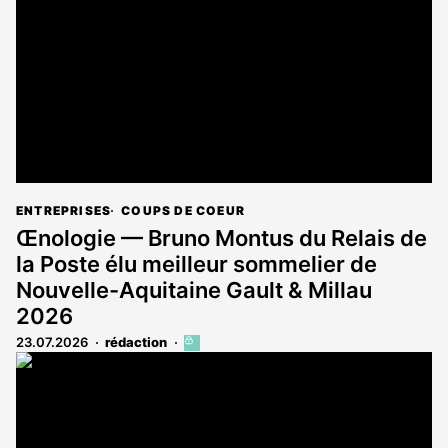
aux
abonnés
ENTREPRISES
COUPS DE COEUR
Œnologie — Bruno Montus du Relais de
la Poste élu meilleur sommelier de
Nouvelle-Aquitaine Gault & Millau
2026
23.07.2026
rédaction
Cet
article
est
réservé
aux
abonnés