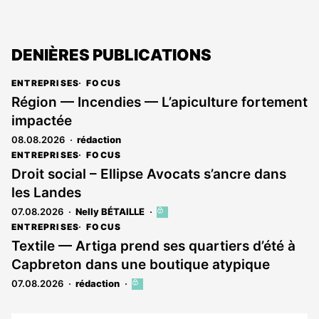
DENIÈRES PUBLICATIONS
ENTREPRISES
FOCUS
Région — Incendies — L’apiculture fortement
impactée
08.08.2026
rédaction
ENTREPRISES
FOCUS
Droit social – Ellipse Avocats s’ancre dans
les Landes
07.08.2026
Nelly BÉTAILLE
Cet
article
ENTREPRISES
FOCUS
est
Textile — Artiga prend ses quartiers d’été à
réservé
Capbreton dans une boutique atypique
aux
abonnés
07.08.2026
rédaction
Cet
article
est