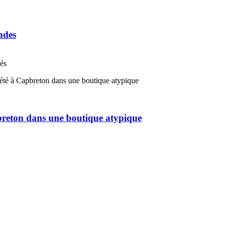
ndes
nés
pbreton dans une boutique atypique