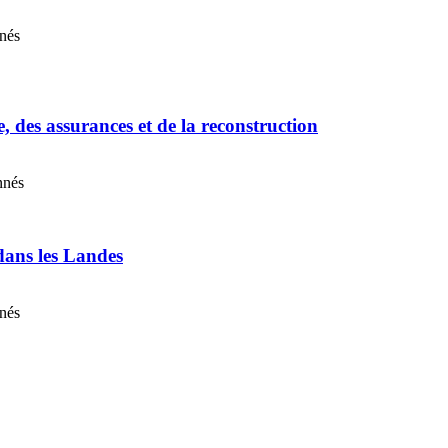
nnés
e, des assurances et de la reconstruction
nnés
 dans les Landes
nnés