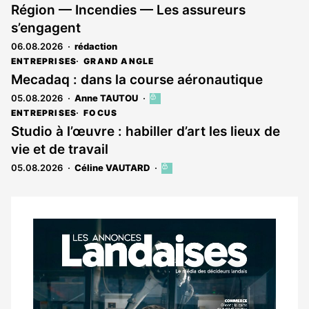
Région — Incendies — Les assureurs
s’engagent
06.08.2026
rédaction
ENTREPRISES
GRAND ANGLE
Mecadaq : dans la course aéronautique
05.08.2026
Anne TAUTOU
Cet
article
ENTREPRISES
FOCUS
est
Studio à l’œuvre : habiller d’art les lieux de
réservé
vie et de travail
aux
abonnés
05.08.2026
Céline VAUTARD
Cet
article
est
réservé
aux
Notre
abonnés
dernier
magazine