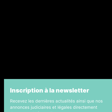
Nos magazines
Ventes aux enchères & opportunités
Recrutement
Legal Medias
Échos Judiciaires Girondins
7 Jours
Informateur Judiciaire
La Vie Economique
Inscription à la newsletter
Recevez les dernières actualités ainsi que nos
annonces judiciaires et légales directement