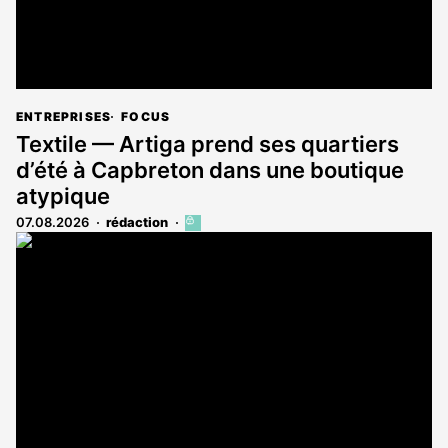
ENTREPRISES
FOCUS
Textile — Artiga prend ses quartiers
d’été à Capbreton dans une boutique
atypique
07.08.2026
rédaction
Cet
article
est
réservé
aux
abonnés