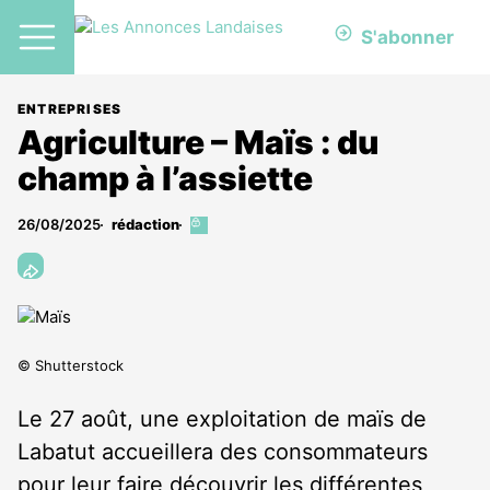
S'abonner
ENTREPRISES
Agriculture – Maïs : du
champ à l’assiette
26/08/2025
rédaction
Cet
article
est
réservé
aux
abonnés
© Shutterstock
Le 27 août, une exploitation de maïs de
Labatut accueillera des consommateurs
pour leur faire découvrir les différentes