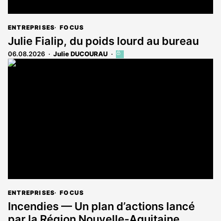
ENTREPRISES
FOCUS
Julie Fialip, du poids lourd au bureau
06.08.2026
Julie DUCOURAU
Cet
article
est
réservé
aux
abonnés
ENTREPRISES
FOCUS
Incendies — Un plan d’actions lancé
par la Région Nouvelle-Aquitaine