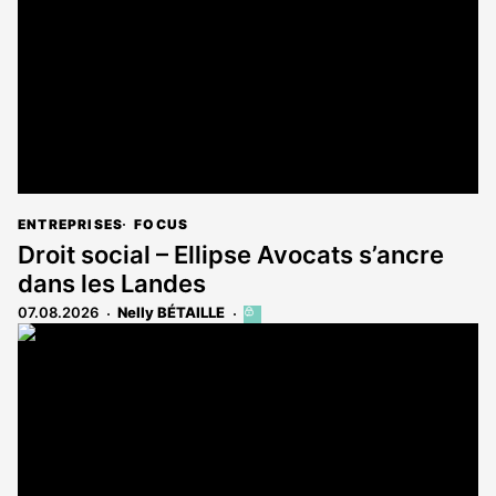
ENTREPRISES
FOCUS
Droit social – Ellipse Avocats s’ancre
dans les Landes
07.08.2026
Nelly BÉTAILLE
Cet
article
est
réservé
aux
abonnés