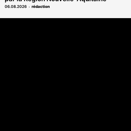
06.08.2026
rédaction
Coordonnées
Les Annonces Landaises - COMPO ECHOS
108 rue Fondaudège
33000 Bordeaux
05 58 45 03 03
A propos
Qui sommes-nous
Contact
Annonces légales
Abonnement