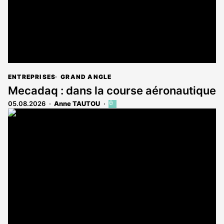
ENTREPRISES
GRAND ANGLE
Mecadaq : dans la course aéronautique
05.08.2026
Anne TAUTOU
Cet
article
est
réservé
aux
abonnés