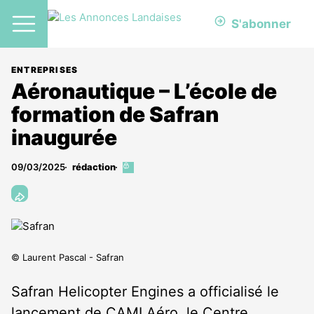
S'abonner
ENTREPRISES
Aéronautique – L’école de
formation de Safran
inaugurée
09/03/2025
rédaction
Cet
article
est
réservé
aux
abonnés
© Laurent Pascal - Safran
Safran Helicopter Engines a officialisé le
lancement de CAMI Aéro, le Centre