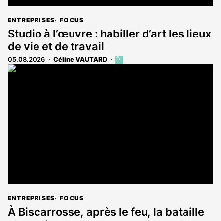
ENTREPRISES
FOCUS
Studio à l’œuvre : habiller d’art les lieux
de vie et de travail
05.08.2026
Céline VAUTARD
Cet
article
est
réservé
aux
abonnés
ENTREPRISES
FOCUS
À Biscarrosse, après le feu, la bataille