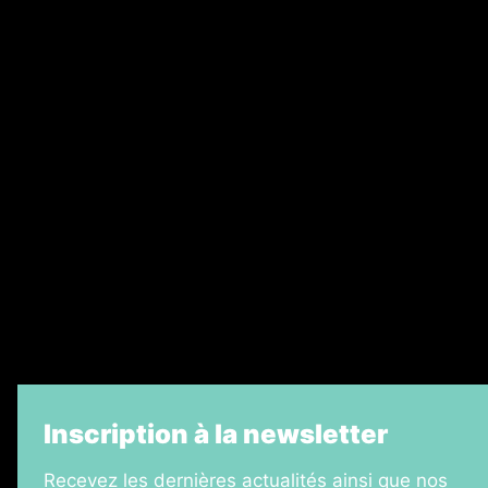
Annonces légales
Abonnement
Nos magazines
Ventes aux enchères & opportunités
Recrutement
Legal Medias
Échos Judiciaires Girondins
7 Jours
Informateur Judiciaire
La Vie Economique
Inscription à la newsletter
Recevez les dernières actualités ainsi que nos