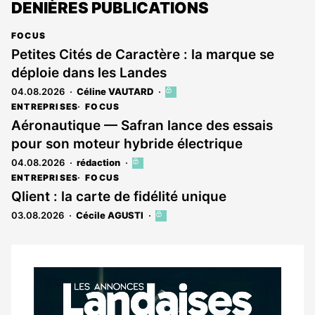
DENIÈRES PUBLICATIONS
FOCUS
Petites Cités de Caractère : la marque se
déploie dans les Landes
04.08.2026
Céline VAUTARD
Cet
article
ENTREPRISES
FOCUS
est
Aéronautique — Safran lance des essais
réservé
pour son moteur hybride électrique
aux
abonnés
04.08.2026
rédaction
Cet
article
ENTREPRISES
FOCUS
est
Qlient : la carte de fidélité unique
réservé
03.08.2026
Cécile AGUSTI
Cet
aux
article
abonnés
est
réservé
aux
Notre
abonnés
dernier