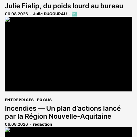
Julie Fialip, du poids lourd au bureau
06.08.2026
Julie DUCOURAU
Cet
article
est
réservé
aux
abonnés
ENTREPRISES
FOCUS
Incendies — Un plan d’actions lancé
par la Région Nouvelle-Aquitaine
06.08.2026
rédaction