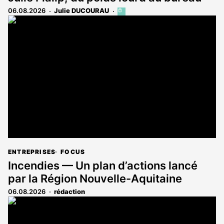
06.08.2026
Julie DUCOURAU
Cet
article
est
réservé
aux
abonnés
ENTREPRISES
FOCUS
Incendies — Un plan d’actions lancé
par la Région Nouvelle-Aquitaine
06.08.2026
rédaction