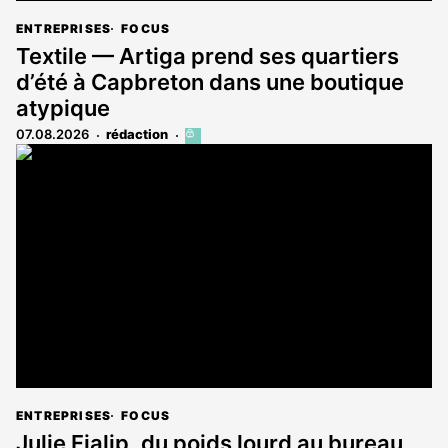
ENTREPRISES
FOCUS
Textile — Artiga prend ses quartiers
d’été à Capbreton dans une boutique
atypique
07.08.2026
rédaction
Cet
article
est
réservé
aux
abonnés
ENTREPRISES
FOCUS
Julie Fialip, du poids lourd au bureau