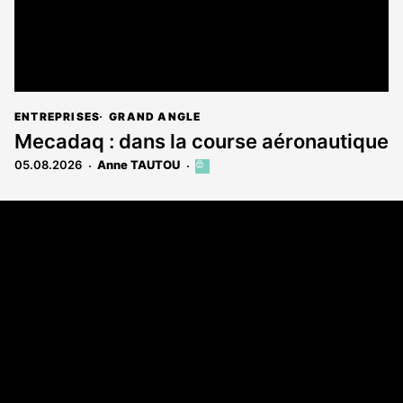
ENTREPRISES
GRAND ANGLE
Mecadaq : dans la course aéronautique
05.08.2026
Anne TAUTOU
Cet
article
est
Coordonnées
réservé
aux
Les Annonces Landaises - COMPO ECHOS
abonnés
108 rue Fondaudège
33000 Bordeaux
05 58 45 03 03