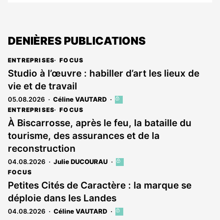
DENIÈRES PUBLICATIONS
ENTREPRISES
FOCUS
Studio à l’œuvre : habiller d’art les lieux de
vie et de travail
05.08.2026
Céline VAUTARD
Cet
article
ENTREPRISES
FOCUS
est
À Biscarrosse, après le feu, la bataille du
réservé
tourisme, des assurances et de la
aux
abonnés
reconstruction
04.08.2026
Julie DUCOURAU
Cet
article
FOCUS
est
Petites Cités de Caractère : la marque se
réservé
déploie dans les Landes
aux
abonnés
04.08.2026
Céline VAUTARD
Cet