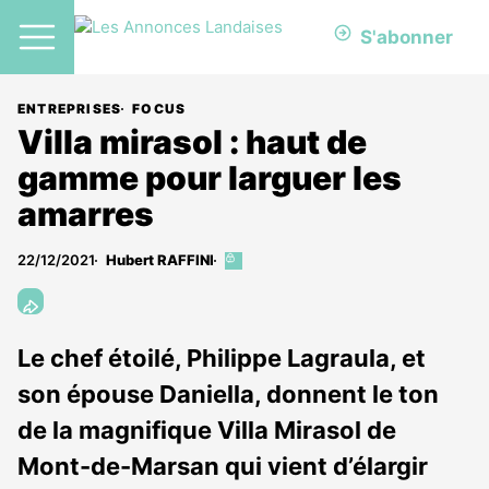
S'abonner
ENTREPRISES
FOCUS
Villa mirasol : haut de
gamme pour larguer les
amarres
22/12/2021
Hubert RAFFINI
Cet
article
est
réservé
aux
Le chef étoilé, Philippe Lagraula, et
abonnés
son épouse Daniella, donnent le ton
de la magnifique Villa Mirasol de
Mont-de-Marsan qui vient d’élargir