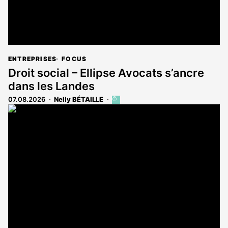
ENTREPRISES
FOCUS
Droit social – Ellipse Avocats s’ancre
dans les Landes
07.08.2026
Nelly BÉTAILLE
Cet
article
est
réservé
aux
abonnés