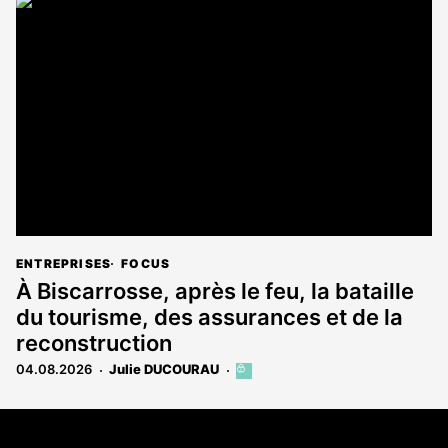
article
est
réservé
aux
abonnés
ENTREPRISES
FOCUS
À Biscarrosse, après le feu, la bataille
du tourisme, des assurances et de la
reconstruction
04.08.2026
Julie DUCOURAU
Cet
article
est
Coordonnées
réservé
aux