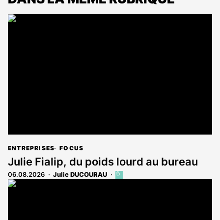
ENTREPRISES
FOCUS
Julie Fialip, du poids lourd au bureau
06.08.2026
Julie DUCOURAU
Cet
article
est
réservé
aux