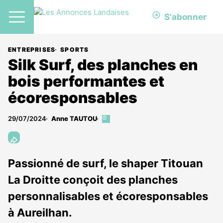
S'abonner
ENTREPRISES
SPORTS
Silk Surf, des planches en
bois performantes et
écoresponsables
29/07/2024
Anne TAUTOU
Cet
article
est
réservé
aux
Passionné de surf, le shaper Titouan
abonnés
La Droitte conçoit des planches
personnalisables et écoresponsables
à Aureilhan.