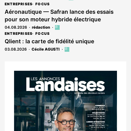
article
ENTREPRISES
FOCUS
est
Aéronautique — Safran lance des essais
réservé
pour son moteur hybride électrique
aux
abonnés
04.08.2026
rédaction
Cet
article
ENTREPRISES
FOCUS
est
Qlient : la carte de fidélité unique
réservé
03.08.2026
Cécile AGUSTI
Cet
aux
article
abonnés
est
réservé
aux
Notre
abonnés
dernier
magazine