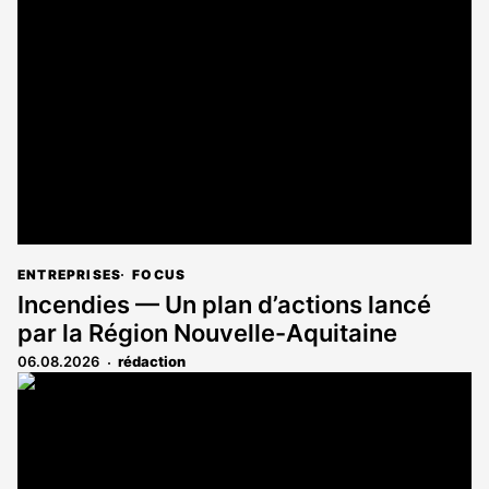
est
réservé
aux
abonnés
ENTREPRISES
FOCUS
Incendies — Un plan d’actions lancé
par la Région Nouvelle-Aquitaine
06.08.2026
rédaction