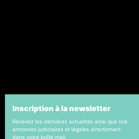
Nos magazines
Ventes aux enchères & opportunités
Recrutement
Legal Medias
Échos Judiciaires Girondins
7 Jours
Informateur Judiciaire
La Vie Economique
Inscription à la newsletter
Recevez les dernières actualités ainsi que nos
annonces judiciaires et légales directement
dans votre boîte mail.