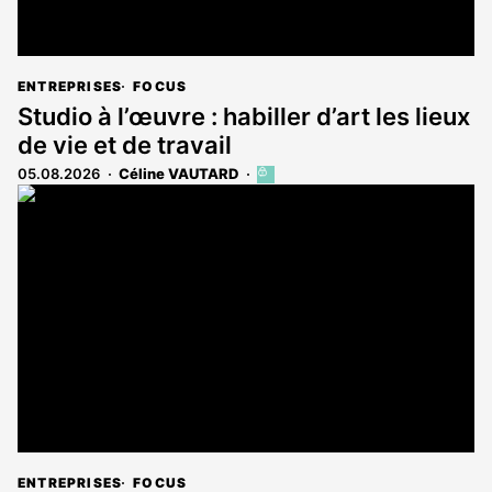
ENTREPRISES
FOCUS
Studio à l’œuvre : habiller d’art les lieux
de vie et de travail
05.08.2026
Céline VAUTARD
Cet
article
est
réservé
aux
abonnés
ENTREPRISES
FOCUS