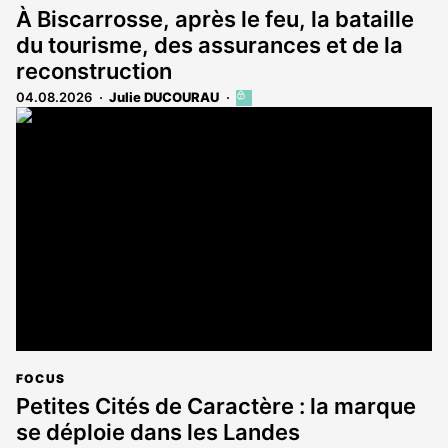
À Biscarrosse, après le feu, la bataille
du tourisme, des assurances et de la
reconstruction
04.08.2026
Julie DUCOURAU
Cet
article
est
réservé
aux
abonnés
FOCUS
Petites Cités de Caractère : la marque
se déploie dans les Landes