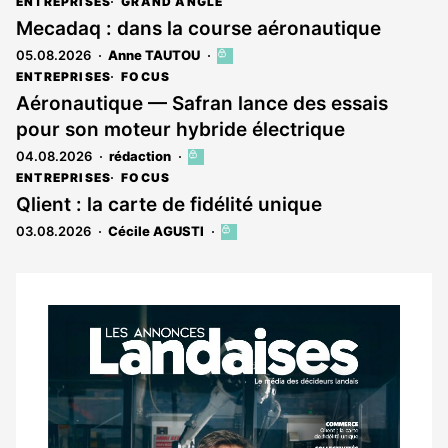
ENTREPRISES
GRAND ANGLE
Mecadaq : dans la course aéronautique
05.08.2026
Anne TAUTOU
Cet
article
ENTREPRISES
FOCUS
est
Aéronautique — Safran lance des essais
réservé
pour son moteur hybride électrique
aux
abonnés
04.08.2026
rédaction
Cet
article
ENTREPRISES
FOCUS
est
Qlient : la carte de fidélité unique
réservé
03.08.2026
Cécile AGUSTI
Cet
aux
article
abonnés
est
réservé
aux
Notre
abonnés
dernier
magazine