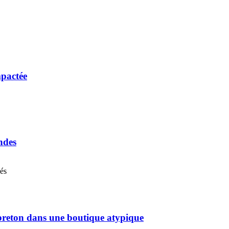
mpactée
ndes
nés
pbreton dans une boutique atypique