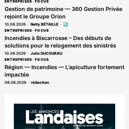
ENTREPRISES
FOCUS
Gestion de patrimoine — 360 Gestion Privée
rejoint le Groupe Orion
10.08.2026
Nelly BÉTAILLE
Cet
article
ENTREPRISES
FOCUS
est
Incendies à Biscarrosse – Des débuts de
réservé
solutions pour le relogement des sinistrés
aux
abonnés
10.08.2026
Julie DUCOURAU
ENTREPRISES
FOCUS
Région — Incendies — L’apiculture fortement
impactée
08.08.2026
rédaction
Notre
dernier
magazine