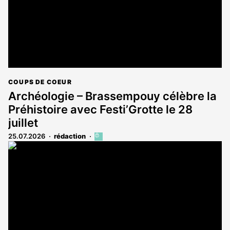
COUPS DE COEUR
Archéologie – Brassempouy célèbre la
Préhistoire avec Festi’Grotte le 28
juillet
25.07.2026
rédaction
Cet
article
est
réservé
aux
abonnés