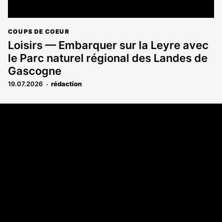
COUPS DE COEUR
Loisirs — Embarquer sur la Leyre avec
le Parc naturel régional des Landes de
Gascogne
19.07.2026
rédaction
Coordonnées
Les Annonces Landaises - COMPO ECHOS
108 rue Fondaudège
33000 Bordeaux
05 58 45 03 03