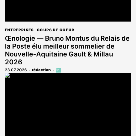
ENTREPRISES
COUPS DE COEUR
Œnologie — Bruno Montus du Relais de
la Poste élu meilleur sommelier de
Nouvelle-Aquitaine Gault & Millau
2026
23.07.2026
rédaction
Cet
article
est
réservé
aux
abonnés