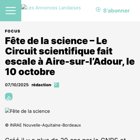
S'abonner
FOCUS
Fête de la science – Le
Circuit scientifique fait
escale à Aire-sur-l’Adour, le
10 octobre
07/10/2025
rédaction
Cet
article
est
réservé
aux
abonnés
© INRAE Nouvelle-Aquitaine-Bordeaux