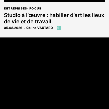
ENTREPRISES
FOCUS
Studio à l’œuvre : habiller d’art les lieux
de vie et de travail
05.08.2026
Céline VAUTARD
Cet
article
est
Coordonnées
réservé
aux
Les Annonces Landaises - COMPO ECHOS
abonnés
108 rue Fondaudège
33000 Bordeaux
05 58 45 03 03
A propos
Qui sommes-nous