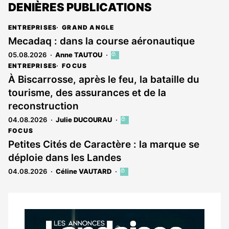
DENIÈRES PUBLICATIONS
ENTREPRISES
GRAND ANGLE
Mecadaq : dans la course aéronautique
05.08.2026
Anne TAUTOU
Cet
article
ENTREPRISES
FOCUS
est
À Biscarrosse, après le feu, la bataille du
réservé
tourisme, des assurances et de la
aux
abonnés
reconstruction
04.08.2026
Julie DUCOURAU
Cet
article
FOCUS
est
Petites Cités de Caractère : la marque se
réservé
déploie dans les Landes
aux
abonnés
04.08.2026
Céline VAUTARD
Cet
article
est
réservé
aux
Notre
abonnés