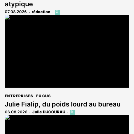
atypique
07.08.2026
rédaction
Cet
article
est
réservé
aux
abonnés
ENTREPRISES
FOCUS
Julie Fialip, du poids lourd au bureau
06.08.2026
Julie DUCOURAU
Cet
article
est
réservé