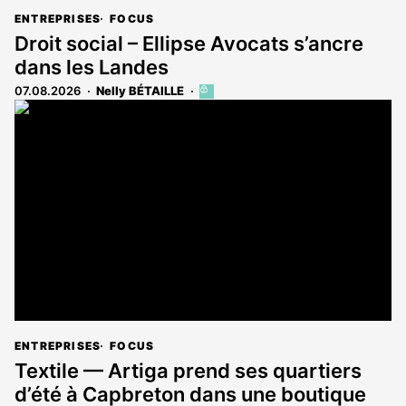
ENTREPRISES
FOCUS
Droit social – Ellipse Avocats s’ancre
dans les Landes
07.08.2026
Nelly BÉTAILLE
Cet
article
est
réservé
aux
abonnés
ENTREPRISES
FOCUS
Textile — Artiga prend ses quartiers
d’été à Capbreton dans une boutique