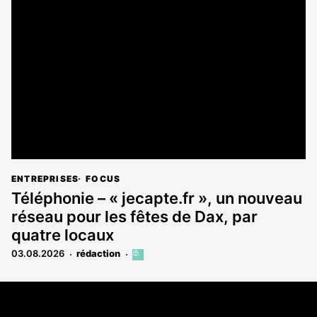
est
réservé
aux
abonnés
ENTREPRISES
FOCUS
Téléphonie – « jecapte.fr », un nouveau
réseau pour les fêtes de Dax, par
quatre locaux
03.08.2026
rédaction
Cet
article
est
Coordonnées
réservé
aux