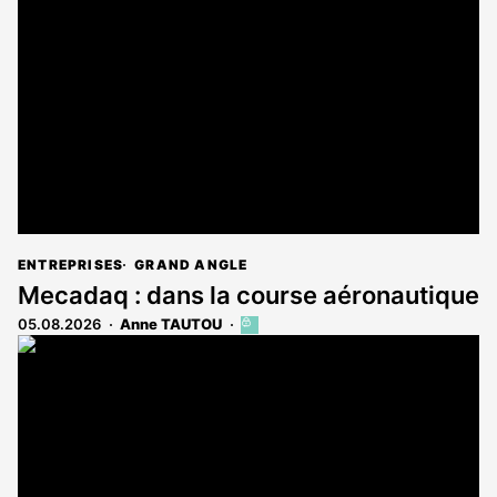
ENTREPRISES
GRAND ANGLE
Mecadaq : dans la course aéronautique
05.08.2026
Anne TAUTOU
Cet
article
est
réservé
aux
abonnés