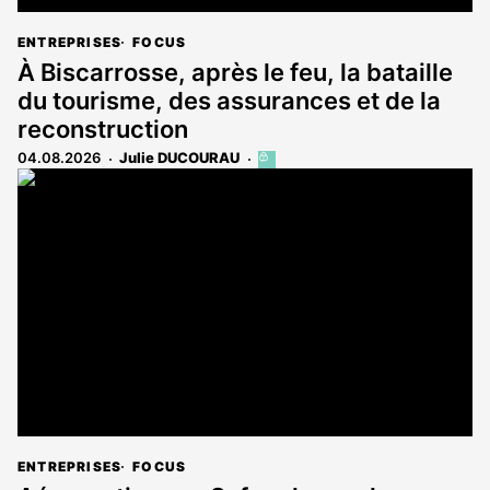
ENTREPRISES
FOCUS
À Biscarrosse, après le feu, la bataille
du tourisme, des assurances et de la
reconstruction
04.08.2026
Julie DUCOURAU
Cet
article
est
réservé
aux
abonnés
ENTREPRISES
FOCUS