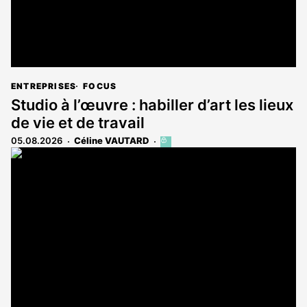
ENTREPRISES
FOCUS
Studio à l’œuvre : habiller d’art les lieux
de vie et de travail
05.08.2026
Céline VAUTARD
Cet
article
est
réservé
aux
abonnés