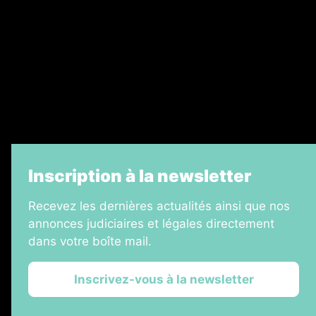
Legal Medias
Échos Judiciaires Girondins
7 Jours
Informateur Judiciaire
La Vie Economique
Inscription à la newsletter
Recevez les dernières actualités ainsi que nos
annonces judiciaires et légales directement
dans votre boîte mail.
Inscrivez-vous à la newsletter