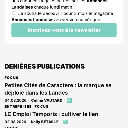
des annonces légales parues sur les
Annonces
Landaises
chaque lundi matin.
Je souhaite découvrir pour 3 mois le magazine
Annonces Landaises
en version numérique.
Inscrivez-vous à la newsletter
DENIÈRES PUBLICATIONS
FOCUS
Petites Cités de Caractère : la marque se
déploie dans les Landes
04.08.2026
Céline VAUTARD
Cet
article
ENTREPRISES
FOCUS
est
LC Emploi Temporis : cultiver le lien
réservé
02.08.2026
Nelly BÉTAILLE
Cet
aux
article
abonnés
FOCUS