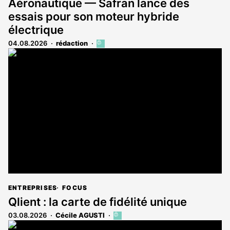
Aéronautique — Safran lance des
essais pour son moteur hybride
électrique
04.08.2026
rédaction
Cet
article
est
réservé
aux
abonnés
ENTREPRISES
FOCUS
Qlient : la carte de fidélité unique
03.08.2026
Cécile AGUSTI
Cet
article