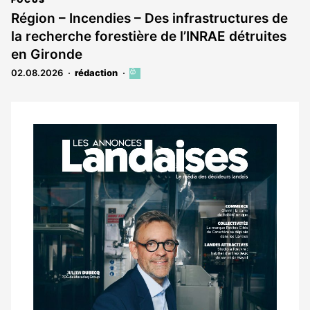
est
Région – Incendies – Des infrastructures de
réservé
la recherche forestière de l’INRAE détruites
aux
abonnés
en Gironde
02.08.2026
rédaction
Cet
article
est
réservé
aux
Notre
abonnés
dernier
magazine