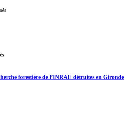
nnés
nés
cherche forestière de l’INRAE détruites en Gironde