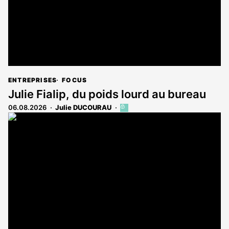
ENTREPRISES
FOCUS
Julie Fialip, du poids lourd au bureau
06.08.2026
Julie DUCOURAU
Cet
article
est
réservé
aux
abonnés