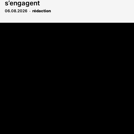
s’engagent
06.08.2026
rédaction
Coordonnées
Les Annonces Landaises - COMPO ECHOS
108 rue Fondaudège
33000 Bordeaux
05 58 45 03 03
A propos
Qui sommes-nous
Contact
Annonces légales