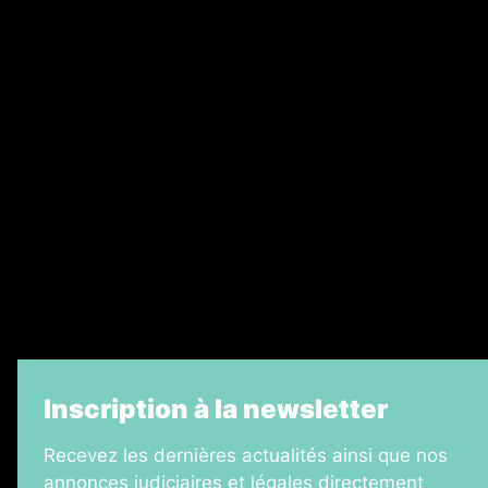
Abonnement
Nos magazines
Ventes aux enchères & opportunités
Recrutement
Legal Medias
Échos Judiciaires Girondins
7 Jours
Informateur Judiciaire
La Vie Economique
Inscription à la newsletter
Recevez les dernières actualités ainsi que nos
annonces judiciaires et légales directement