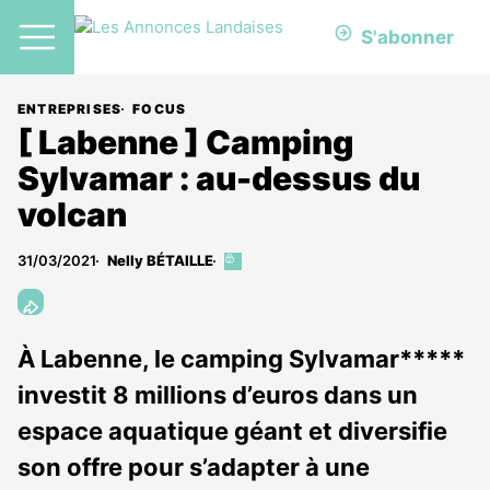
S'abonner
ENTREPRISES
FOCUS
[ Labenne ] Camping
Sylvamar : au-dessus du
volcan
31/03/2021
Nelly BÉTAILLE
Cet
article
est
réservé
aux
À Labenne, le camping Sylvamar*****
abonnés
investit 8 millions d’euros dans un
espace aquatique géant et diversifie
son offre pour s’adapter à une