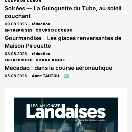
COUPS DE COEUR
Soirées — La Guinguette du Tube, au soleil
couchant
09.08.2026
rédaction
ENTREPRISES
COUPS DE COEUR
Gourmandise – Les glaces renversantes de
Maison Pirouette
08.08.2026
rédaction
ENTREPRISES
GRAND ANGLE
Mecadaq : dans la course aéronautique
05.08.2026
Anne TAUTOU
Cet
article
est
réservé
aux
Notre
abonnés
dernier
magazine