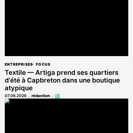
aux
abonnés
ENTREPRISES
FOCUS
Textile — Artiga prend ses quartiers
d’été à Capbreton dans une boutique
atypique
07.08.2026
rédaction
Cet
article
est
réservé
aux
abonnés