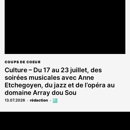
aux
abonnés
COUPS DE COEUR
Culture – Du 17 au 23 juillet, des
soirées musicales avec Anne
Etchegoyen, du jazz et de l’opéra au
domaine Array dou Sou
13.07.2026
rédaction
Cet
article
est
Coordonnées
réservé
aux
Les Annonces Landaises - COMPO ECHOS
abonnés