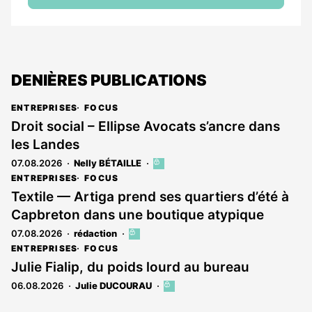
DENIÈRES PUBLICATIONS
ENTREPRISES
FOCUS
Droit social – Ellipse Avocats s’ancre dans
les Landes
07.08.2026
Nelly BÉTAILLE
Cet
article
ENTREPRISES
FOCUS
est
Textile — Artiga prend ses quartiers d’été à
réservé
Capbreton dans une boutique atypique
aux
abonnés
07.08.2026
rédaction
Cet
article
ENTREPRISES
FOCUS
est
Julie Fialip, du poids lourd au bureau
réservé
06.08.2026
Julie DUCOURAU
Cet
aux
article
abonnés