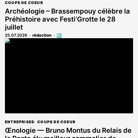
COUPS DE COEUR
Archéologie – Brassempouy célèbre la
Préhistoire avec Festi’Grotte le 28
juillet
25.07.2026
rédaction
Cet
article
est
réservé
aux
abonnés
ENTREPRISES
COUPS DE COEUR
Œnologie — Bruno Montus du Relais de