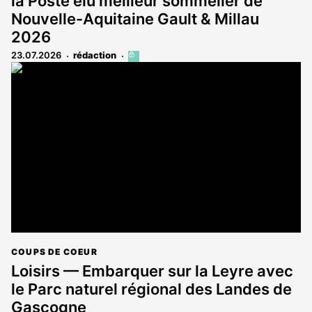
la Poste élu meilleur sommelier de
Nouvelle-Aquitaine Gault & Millau
2026
23.07.2026
rédaction
Cet
article
est
réservé
aux
abonnés
COUPS DE COEUR
Loisirs — Embarquer sur la Leyre avec
le Parc naturel régional des Landes de
Gascogne