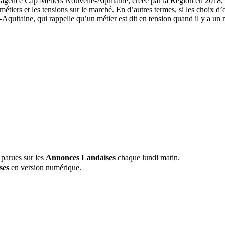
’agence Cap Métiers Nouvelle-Aquitaine, créée par la Région en 2018, vi
des métiers et les tensions sur le marché. En d’autres termes, si les choi
e-Aquitaine, qui rappelle qu’un métier est dit en tension quand il y a
 parues sur les
Annonces Landaises
chaque lundi matin.
ses
en version numérique.