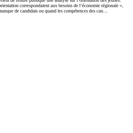
ent de rendre publique une analyse sur l’orientation des jeunes.
x d’orientation correspondaient aux besoins de l’économie régionale »,
 un manque de candidats ou quand les compétences des can…