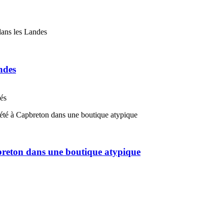
ndes
nés
pbreton dans une boutique atypique