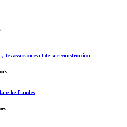
s
e, des assurances et de la reconstruction
nnés
 dans les Landes
nnés