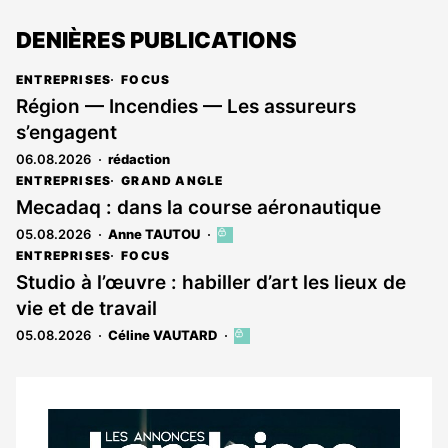
DENIÈRES PUBLICATIONS
ENTREPRISES
FOCUS
Région — Incendies — Les assureurs
s’engagent
06.08.2026
rédaction
ENTREPRISES
GRAND ANGLE
Mecadaq : dans la course aéronautique
05.08.2026
Anne TAUTOU
Cet
article
ENTREPRISES
FOCUS
est
Studio à l’œuvre : habiller d’art les lieux de
réservé
vie et de travail
aux
abonnés
05.08.2026
Céline VAUTARD
Cet
article
est
réservé
aux
Notre
abonnés