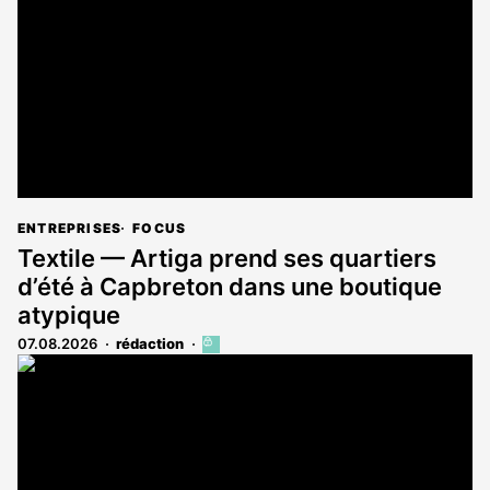
aux
abonnés
ENTREPRISES
FOCUS
Textile — Artiga prend ses quartiers
d’été à Capbreton dans une boutique
atypique
07.08.2026
rédaction
Cet
article
est
réservé
aux
abonnés