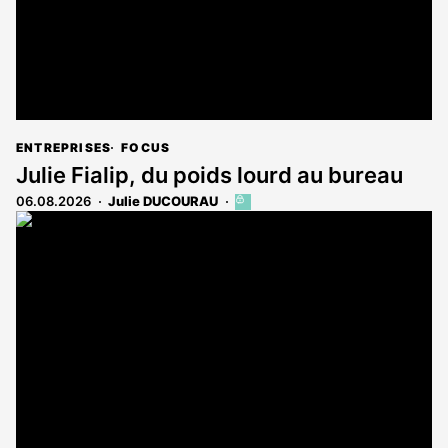
ENTREPRISES
FOCUS
Julie Fialip, du poids lourd au bureau
06.08.2026
Julie DUCOURAU
Cet
article
est
réservé
aux
abonnés