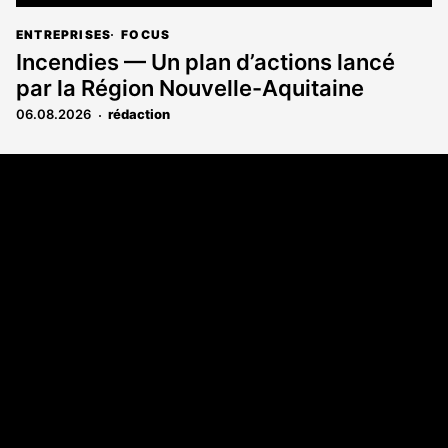
ENTREPRISES
FOCUS
Incendies — Un plan d’actions lancé
par la Région Nouvelle-Aquitaine
06.08.2026
rédaction
Coordonnées
Les Annonces Landaises - COMPO ECHOS
108 rue Fondaudège
33000 Bordeaux
05 58 45 03 03
A propos
Qui sommes-nous