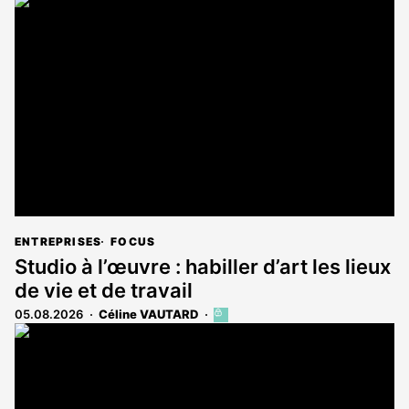
ENTREPRISES
FOCUS
Studio à l’œuvre : habiller d’art les lieux
de vie et de travail
05.08.2026
Céline VAUTARD
Cet
article
est
réservé
aux
abonnés