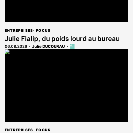
ENTREPRISES
FOCUS
Julie Fialip, du poids lourd au bureau
06.08.2026
Julie DUCOURAU
Cet
article
est
réservé
aux
abonnés
ENTREPRISES
FOCUS