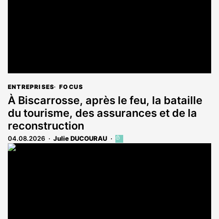
ENTREPRISES
FOCUS
À Biscarrosse, après le feu, la bataille
du tourisme, des assurances et de la
reconstruction
04.08.2026
Julie DUCOURAU
Cet
article
est
réservé
aux
abonnés