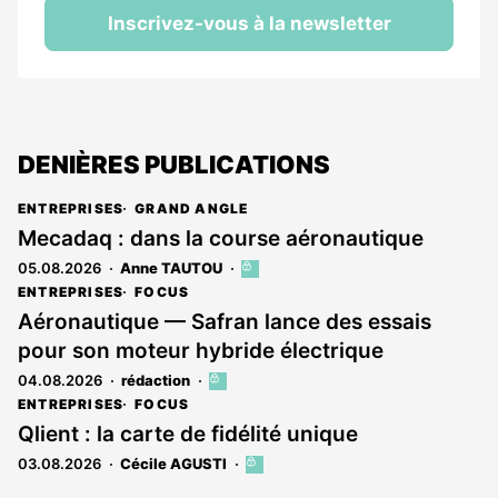
Inscrivez-vous à la newsletter
DENIÈRES PUBLICATIONS
ENTREPRISES
GRAND ANGLE
Mecadaq : dans la course aéronautique
05.08.2026
Anne TAUTOU
Cet
article
ENTREPRISES
FOCUS
est
Aéronautique — Safran lance des essais
réservé
pour son moteur hybride électrique
aux
abonnés
04.08.2026
rédaction
Cet
article
ENTREPRISES
FOCUS
est
Qlient : la carte de fidélité unique
réservé
03.08.2026
Cécile AGUSTI
Cet
aux
article
abonnés