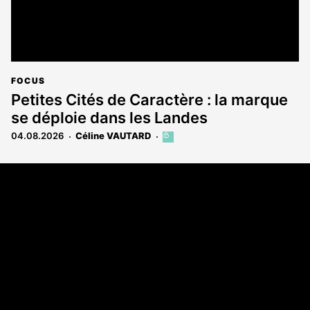
FOCUS
Petites Cités de Caractère : la marque
se déploie dans les Landes
04.08.2026
Céline VAUTARD
Cet
article
est
Coordonnées
réservé
aux
Les Annonces Landaises - COMPO ECHOS
abonnés
108 rue Fondaudège
33000 Bordeaux
05 58 45 03 03