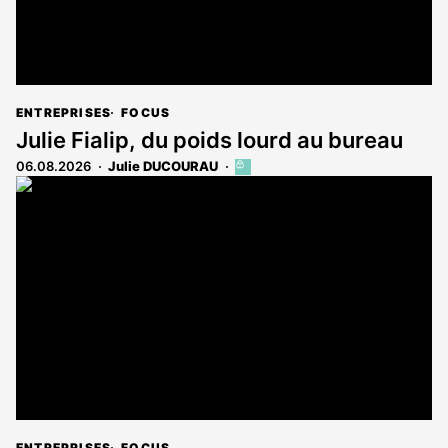
ENTREPRISES
FOCUS
Julie Fialip, du poids lourd au bureau
06.08.2026
Julie DUCOURAU
Cet
article
est
réservé
aux
abonnés
ENTREPRISES
FOCUS