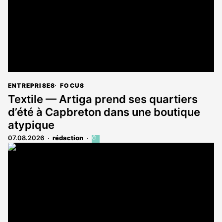
ENTREPRISES
FOCUS
Textile — Artiga prend ses quartiers
d’été à Capbreton dans une boutique
atypique
07.08.2026
rédaction
Cet
article
est
réservé
aux
abonnés