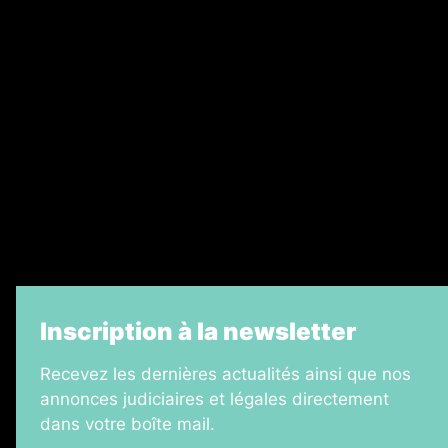
Ventes aux enchères & opportunités
Recrutement
Legal Medias
Échos Judiciaires Girondins
7 Jours
Informateur Judiciaire
La Vie Economique
Inscription à la newsletter
Recevez les dernières actualités ainsi que nos
annonces judiciaires et légales directement
dans votre boîte mail.