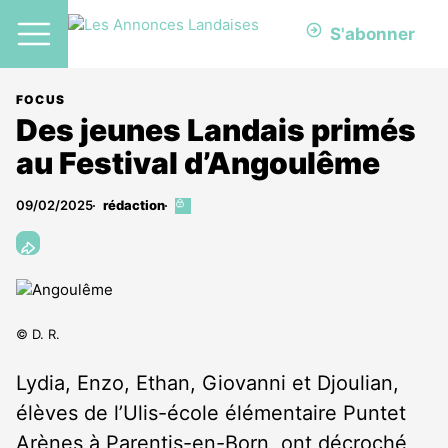
S'abonner
FOCUS
Des jeunes Landais primés
au Festival d’Angoulême
09/02/2025
rédaction
Cet
article
est
réservé
aux
abonnés
© D. R.
Lydia, Enzo, Ethan, Giovanni et Djoulian,
élèves de l’Ulis-école élémentaire Puntet
Arènes à Parentis-en-Born, ont décroché