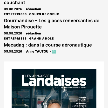
couchant
09.08.2026
rédaction
ENTREPRISES
COUPS DE COEUR
Gourmandise – Les glaces renversantes de
Maison Pirouette
08.08.2026
rédaction
ENTREPRISES
GRAND ANGLE
Mecadaq : dans la course aéronautique
05.08.2026
Anne TAUTOU
Cet
article
est
réservé
aux
Notre
abonnés
dernier
magazine