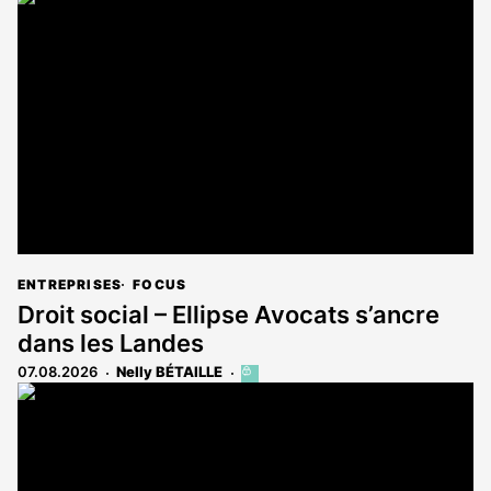
ENTREPRISES
FOCUS
Droit social – Ellipse Avocats s’ancre
dans les Landes
07.08.2026
Nelly BÉTAILLE
Cet
article
est
réservé
aux
abonnés